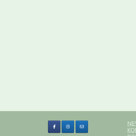
NE
KO