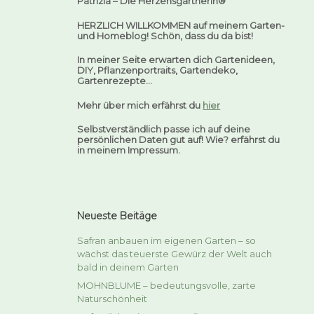
Patrizia –
Die Herzensgärtnerin®
HERZLICH WILLKOMMEN auf meinem Garten-
und Homeblog! Schön, dass du da bist!
In meiner Seite erwarten dich Gartenideen,
DIY, Pflanzenportraits, Gartendeko,
Gartenrezepte…
Mehr über mich erfährst du
hier
Selbstverständlich passe ich auf deine
persönlichen Daten gut auf! Wie? erfährst du
in meinem Impressum.
Neueste Beitäge
Safran anbauen im eigenen Garten – so
wächst das teuerste Gewürz der Welt auch
bald in deinem Garten
MOHNBLUME – bedeutungsvolle, zarte
Naturschönheit